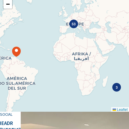
−
53
3
Leaflet
SOCIAL
IEADR