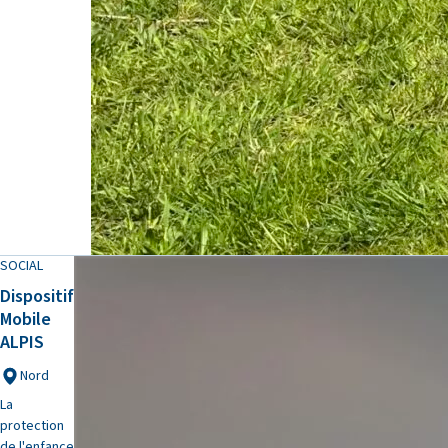
SOCIAL
Dispositif
Mobile
ALPIS
Nord
La
protection
de l'enfance