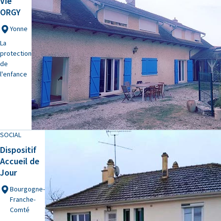
Vie
ORGY
Yonne
La
protection
de
l'enfance
SOCIAL
Dispositif
Accueil de
Jour
Bourgogne-
Franche-
Comté