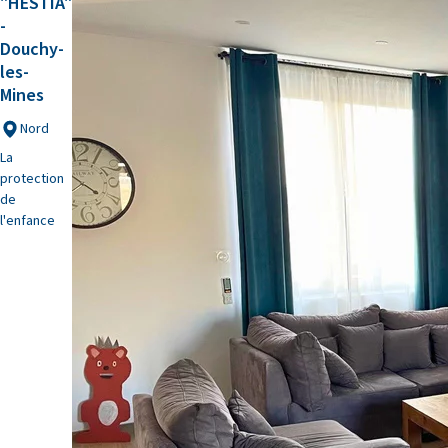
"HESTIA"
-
Douchy-
les-
Mines
Nord
La
protection
de
l'enfance