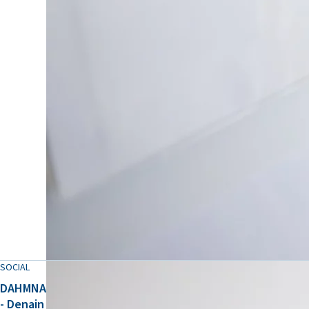
SOCIAL
DAHMNA
- Denain