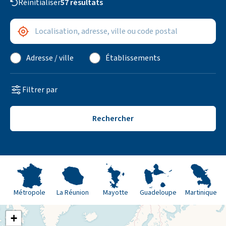
Réinitialiser
57 résultats
Adresse / ville
Me géolocaliser
Adresse / ville
Établissements
Filtrer par
Rechercher
Métropole
La Réunion
Mayotte
Guadeloupe
Martinique
+