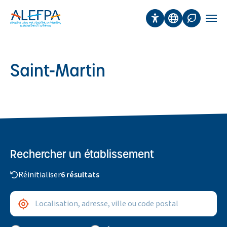
Panneau de gestion des cookies
Aller au contenu principal
Accessibilité
Traduction
Affichage 
Men
Saint-Martin
Rechercher un établissement
Réinitialiser
6 résultats
Adresse / ville
Me géolocaliser