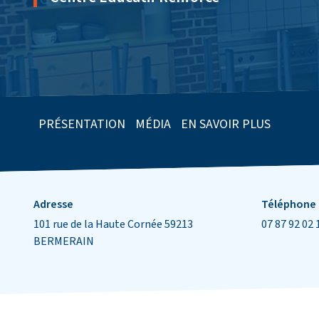
PRÉSENTATION
MÉDIA
EN SAVOIR PLUS
Informations de contact
Adresse
Téléphone
101 rue de la Haute Cornée 59213
07 87 92 02 
BERMERAIN