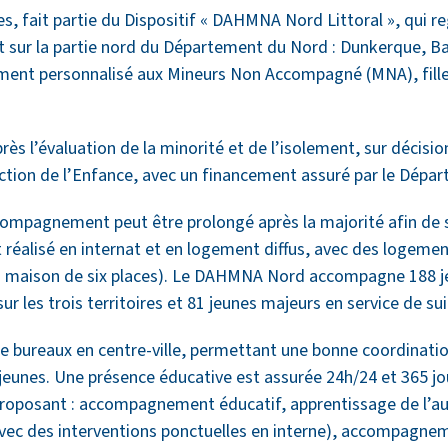
 fait partie du Dispositif « DAHMNA Nord Littoral », qui re
sur la partie nord du Département du Nord : Dunkerque, Bail
nt personnalisé aux Mineurs Non Accompagné (MNA), fille
près l’évaluation de la minorité et de l’isolement, sur décisi
ection de l’Enfance, avec un financement assuré par le Dépa
ccompagnement peut être prolongé après la majorité afin de 
 réalisé en internat et en logement diffus, avec des logeme
la maison de six places). Le DAHMNA Nord accompagne 188 j
r les trois territoires et 81 jeunes majeurs en service de sui
e bureaux en centre-ville, permettant une bonne coordinatio
s jeunes. Une présence éducative est assurée 24h/24 et 365 jo
e proposant : accompagnement éducatif, apprentissage de l’
vec des interventions ponctuelles en interne), accompagnem