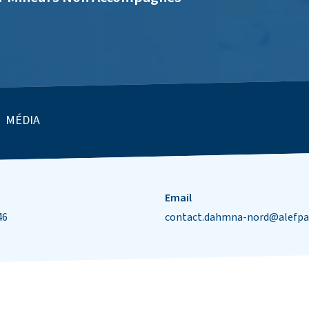
MÉDIA
Email
46
contact.dahmna-nord@alefpa.