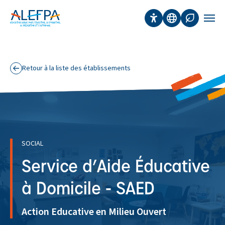
Panneau de gestion des cookies
Aller au contenu principal
Accessibilité
Traduction
Affichage 
Men
Retour à la liste des établissements
SOCIAL
Service d’Aide Éducative
à Domicile - SAED
Action Educative en Milieu Ouvert