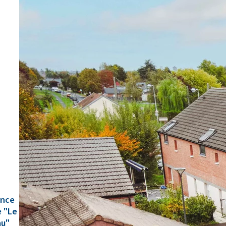
ence
e "Le
u"