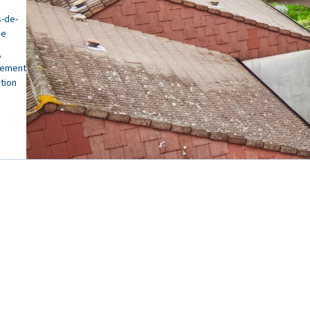
s-de-
ce
,
gement
rtion
Toutes les actualités