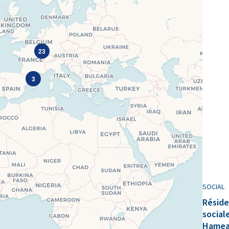
23
3
SOCIAL
Résid
social
Hamea