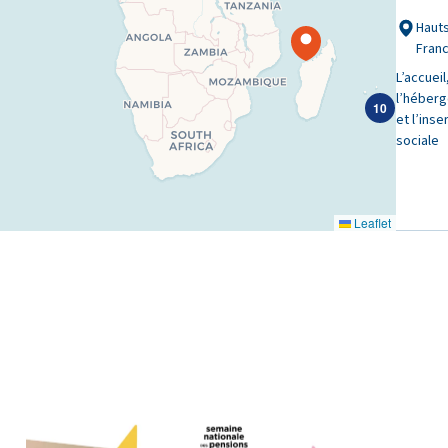
Haut
Fran
L’accueil
l’héber
10
et l’inse
sociale
Leaflet