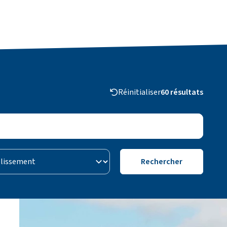
Réinitialiser
60 résultats
issement
Rechercher