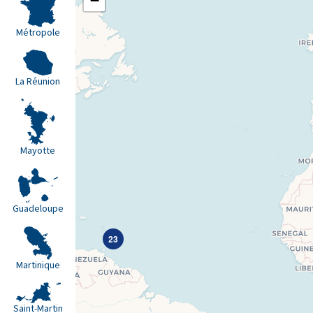
−
Métropole
La Réunion
Mayotte
Guadeloupe
23
Martinique
Saint-Martin