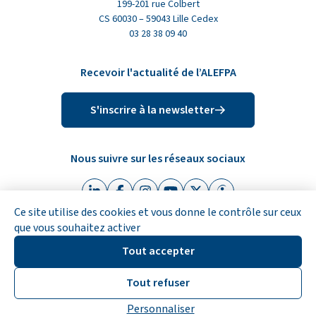
199-201 rue Colbert
CS 60030 – 59043 Lille Cedex
03 28 38 09 40
Recevoir l'actualité de l’ALEFPA
S'inscrire à la newsletter
Nous suivre sur les réseaux sociaux
Linkedin (nouvelle fenêtre)
Facebook (nouvelle fenêtre)
Instagram (nouvelle fenêtre)
Youtube (nouvelle fenêtre)
X (Twitter) (nouvelle fen
Indeed (nouvelle fe
Ce site utilise des cookies et vous donne le contrôle sur ceux
que vous souhaitez activer
Tout accepter
© ALEFPA 2026
Accessibilité
Mentions légales
Plan du site
Tout refuser
Politique de confidentialité
Gestion des cookies
Réalisation : Clair et Net.
Personnaliser