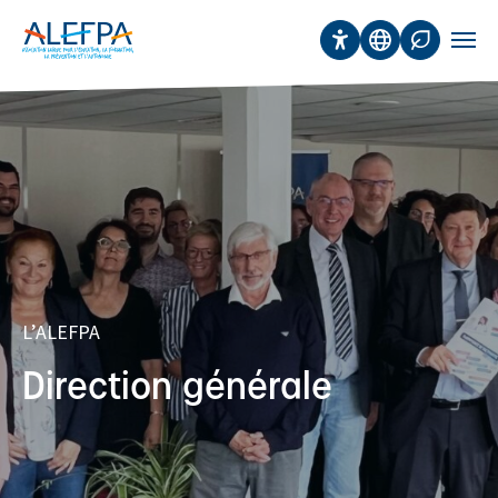
Panneau de gestion des cookies
Aller au contenu principal
Accessibilité
Traduction
Affichage 
Men
L’ALEFPA
Direction générale