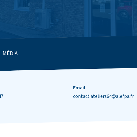
MÉDIA
Email
47
contact.ateliers64@alefpa.fr