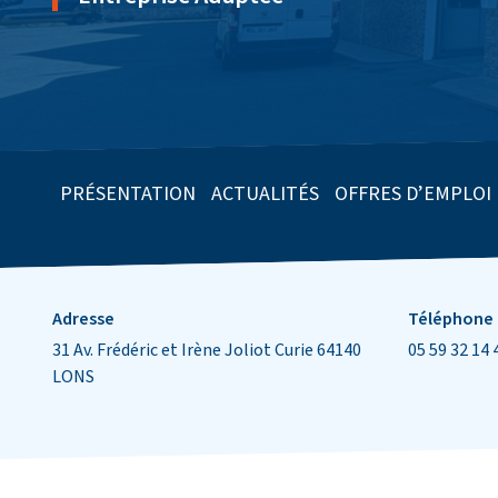
PRÉSENTATION
ACTUALITÉS
OFFRES D’EMPLOI
Informations de contact
Adresse
Téléphone
31 Av. Frédéric et Irène Joliot Curie 64140
05 59 32 14 
LONS