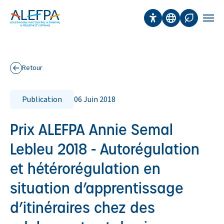
Panneau de gestion des cookies
Aller au contenu principal
Accessibilité
Traduction
Affichage 
Men
Retour
aux publications
Publication
06 Juin 2018
Prix ALEFPA Annie Semal
Lebleu 2018 - Autorégulation
et hétérorégulation en
situation d’apprentissage
d’itinéraires chez des