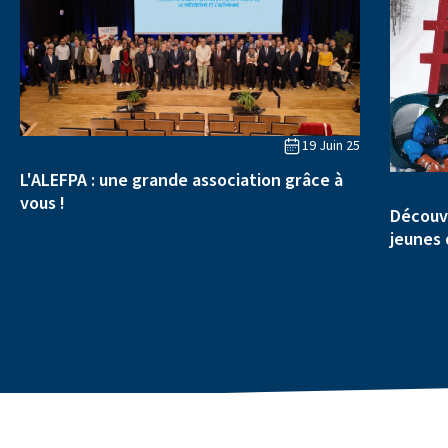
19 Juin 25
L'ALEFPA : une grande association grâce à
vous !
Découve
jeunes 