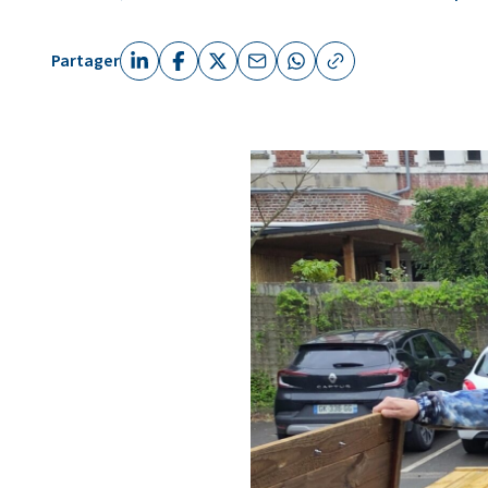
Partager
Linkedin (nouvelle fenêtre)
Facebook (nouvelle fenêtre)
X (Twitter) (nouvelle fenêtre)
Email (nouvelle fenêtre)
Whatsapp (nouvelle fenêt
Copier le lien