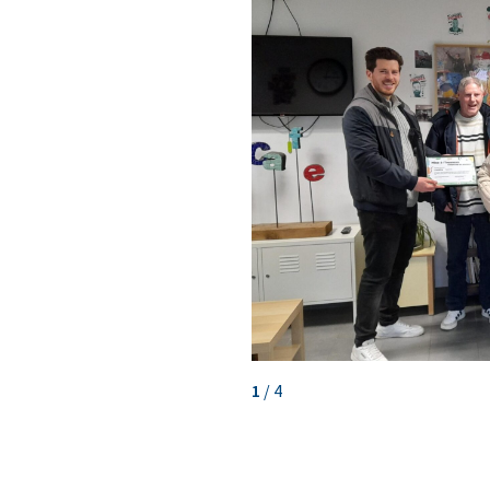
1
/
4