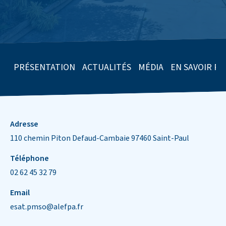
PRÉSENTATION
ACTUALITÉS
MÉDIA
EN SAVOIR PL
Informations de contact
Adresse
110 chemin Piton Defaud-Cambaie 97460 Saint-Paul
Téléphone
02 62 45 32 79
Email
esat.pmso@alefpa.fr